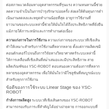
ต่อสภาพแวดล้อมทางอุตสาหกรรมที่รุนแรง ความทนทานนี้ช่วย
ลดความจําเป็นในการบํารุงรักษาบ่อยครั้ง ส่งผลให้ต้นทุนการดํา
เนินงานลดลงและหยุดทํางานน้อยที่สุด อายุการใช้งานที่
ยาวนานของระบบเหล่านี้ช่วยให้มั่นใจได้ถึงประสิทธิภาพที่ยั่งยืน
แม้ภายใต้ภาระหนักและการทํางานต่อเนื่อง
ความเก่งกาจในการใช้งาน
ความเก่งกาจของระบบเวทีเชิงเส้น
ทําให้เหมาะสําหรับการใช้งานที่หลากหลาย ตั้งแต่การผลิตเซมิ
คอนดักเตอร์ไปจนถึงการวิจัยทางวิทยาศาสตร์ระบบเหล่านี้
ให้การเคลื่อนที่เชิงเส้นที่สม่ําเสมอและมีประสิทธิภาพ สาย
ผลิตภัณฑ์ของ YSC-ROBOT ตอบสนองความต้องการที่หลาก
หลายของอุตสาหกรรม เพื่อให้มั่นใจว่ามีโซลูชันที่สมบูรณ์แบบ
สําหรับทุกการใช้งาน
ข้อดีของการใช้ระบบ Linear Stage ของ YSC-
ROBOT
กําลังการผลิตสูง
ระบบเวทีเชิงเส้นตรงของ YSC-ROBOT
สามารถรองรับภาระที่สําคัญได้อย่างง่ายดาย การออกแบบที่