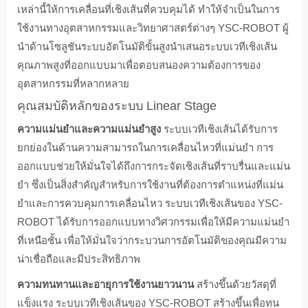
เหล่านี้ให้การเคลื่อนที่เชิงเส้นที่ควบคุมได้ ทําให้จําเป็นในการ
ใช้งานทางอุตสาหกรรมและวิทยาศาสตร์ต่างๆ YSC-ROBOT ผู้
นําด้านโซลูชันระบบอัตโนมัติขั้นสูงนําเสนอระบบเวทีเชิงเส้น
คุณภาพสูงที่ออกแบบมาเพื่อตอบสนองความต้องการของ
อุตสาหกรรมที่หลากหลาย
คุณสมบัติหลักของระบบ Linear Stage
ความแม่นยําและความแม่นยําสูง
ระบบเวทีเชิงเส้นได้รับการ
ยกย่องในด้านความสามารถในการเคลื่อนไหวที่แม่นยํา การ
ออกแบบช่วยให้มั่นใจได้ถึงการกระจัดเชิงเส้นที่ราบรื่นและแม่น
ยํา ซึ่งเป็นสิ่งสําคัญสําหรับการใช้งานที่ต้องการตําแหน่งที่แม่น
ยําและการควบคุมการเคลื่อนไหว ระบบเวทีเชิงเส้นของ YSC-
ROBOT ได้รับการออกแบบทางวิศวกรรมเพื่อให้มีความแม่นยํา
ที่เหนือชั้น เพื่อให้มั่นใจว่ากระบวนการอัตโนมัติของคุณมีความ
น่าเชื่อถือและมีประสิทธิภาพ
ความทนทานและอายุการใช้งานยาวนาน
สร้างขึ้นด้วยวัสดุที่
แข็งแรง ระบบเวทีเชิงเส้นของ YSC-ROBOT สร้างขึ้นเพื่อทน