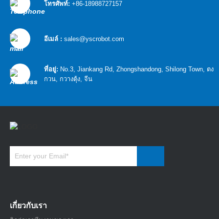
โทรศัพท์:
+86-18988727157
อีเมล์ :
sales@yscrobot.com
ที่อยู่:
No.3, Jiankang Rd, Zhongshandong, Shilong Town, ตง
กวน, กวางตุ้ง, จีน
เกี่ยวกับเรา