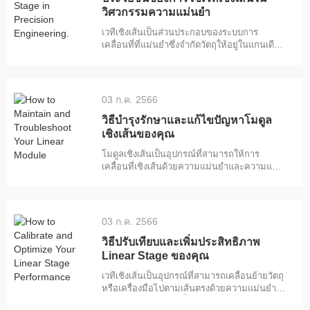
และความสามารถในการรับน้ําหนัก และอาจมี
วิศวกรรมความแม่นยํา
ฟันเฟือง การยืดสายพาน และการเสียรูปของ
เวทีเชิงเส้นเป็นส่วนประกอบของระบบการ
ความยืดหยุ่น เข็มขัด d
เคลื่อนที่ที่แม่นยําซึ่งจํากัดวัตถุให้อยู่ในแกนเดียว
ของการเคลื่อนที่ เวทีเชิงเส้นประกอบด้วยแท่น
และฐานที่เชื่อมต่อด้วยรางนําทางหรือตลับลูกปืน
เชิงเส้นบางรูปแบบที่ช่วยให้แท่นเคลื่อนที่เป็นเส้น
ตรงเมื่อเทียบกับฐาน ตําแหน่งของเวทีเชิงเส้นมัก
03 ก.ค. 2566
จะถูกควบคุมโดยแอคชูเอเตอร์เชิงเส้น เช่น แท่ง
นําทาง มอเตอร์ไฟฟ้า หรือระบบไฮดรอลิก/นิวเม
วิธีบํารุงรักษาและแก้ไขปัญหาโมดูล
ติก
เชิงเส้นของคุณ
โมดูลเชิงเส้นเป็นอุปกรณ์ที่สามารถให้การ
เคลื่อนที่เชิงเส้นด้วยความแม่นยําและความแม่น
ยําสูง ประกอบด้วยไกด์เชิงเส้นระบบขับเคลื่อน
และแคร่ตลับหมึกที่สามารถบรรทุกสิ่งของหรือ
เครื่องมือได้ โมดูลเชิงเส้นใช้กันอย่างแพร่หลาย
ในการใช้งาน เช่น ระบบอัตโนมัติ หุ่นยนต์ การ
03 ก.ค. 2566
ตัดเฉือน และมาตรวิทยา เพื่อให้มั่นใจถึง
ประสิทธิภาพสูงสุดและอายุการใช้งานที่ยาวนาน
วิธีปรับเทียบและเพิ่มประสิทธิภาพ
ของโมดูลเชิงเส้นตรง ไม้
Linear Stage ของคุณ
เวทีเชิงเส้นเป็นอุปกรณ์ที่สามารถเคลื่อนย้ายวัตถุ
หรือเครื่องมือไปตามเส้นตรงด้วยความแม่นยํา
และความแม่นยําสูง ขั้นตอนเชิงเส้นใช้กันอย่าง