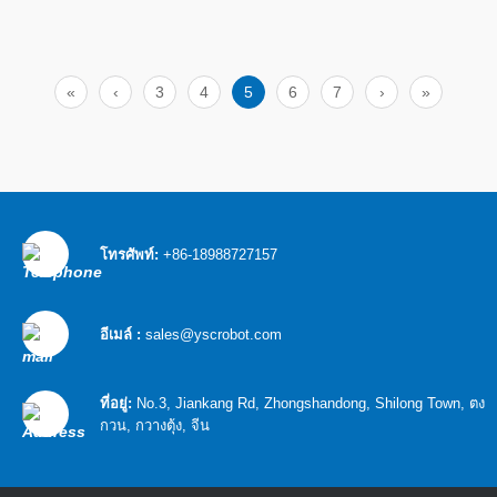
แพร่หลายในการใช้งาน เช่น กล้องจุลทรรศน์
เครื่องจักรกลเลเซอร์ มาตรวิทยา และหุ่นยนต์
เพื่อให้มั่นใจถึงประสิทธิภาพสูงสุดของขั้นตอน
เชิงเส้นสิ่งสําคัญคือต้องสอบเทียบอย่างเหมาะสม
และสม่ําเสมอ การสอบเทียบเป็นกระบวนการวัด
«
‹
3
4
5
6
7
›
»
และปรับพารามิเตอร์ของขั้นตอนเชิงเส้น
โทรศัพท์:
+86-18988727157
อีเมล์ :
sales@yscrobot.com
ที่อยู่:
No.3, Jiankang Rd, Zhongshandong, Shilong Town, ตง
กวน, กวางตุ้ง, จีน